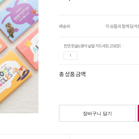
배송비
이 상품과 함께 담겨
핀덴 한글&영어 낱말 카드세트 258장(핀덴카 제외)
총 상품 금액
장바구니 담기