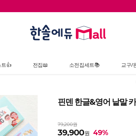
트👍
전집📖
소전집세트📚
교구/
핀덴 한글&영어 낱말 카
79,200원
39,900
49%
원