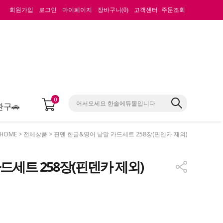
회원가입
로그인
마이페이지
장바구니(
0
)
고객센터
주문조회
0
완구🚗
HOME
>
전체상품
> 핀덴 한글&영어 낱말 카드세트 258장(핀덴카 제외)
드세트 258장(핀덴카 제외)