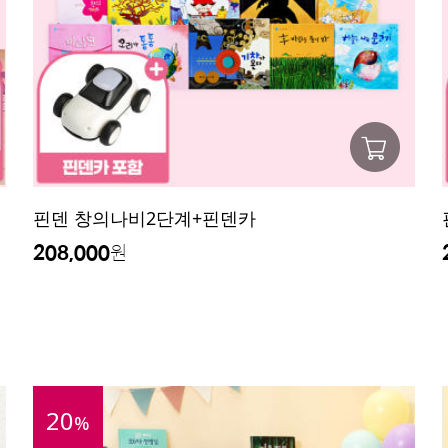
핀덴 창의나비2단계+핀덴카
208,000
원
20
%