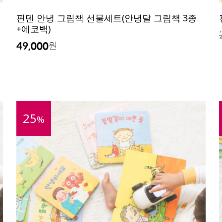
핀덴 안녕 그림책 선물세트(안녕달 그림책 3종
+에코백)
49,000
원
25
%