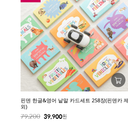
핀덴 한글&영어 낱말 카드세트 258장(핀덴카 
외)
79,200
39,900
원