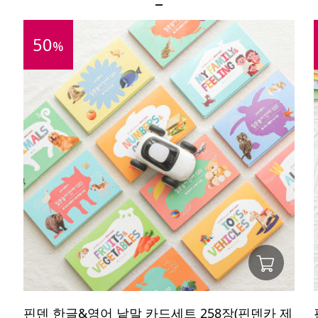
50
%
핀덴 한글&영어 낱말 카드세트 258장(핀덴카 제