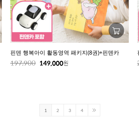
핀덴 행복아이 활동영역 패키지(8권)+핀덴카
197,900
149,000
원
1
2
3
4