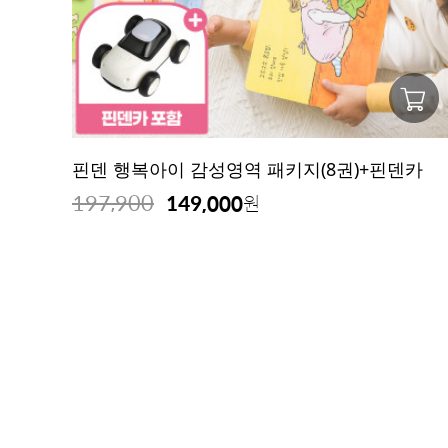
핀덴 행복아이 감성영역 패키지(8권)+핀덴카
197,900
149,000
원