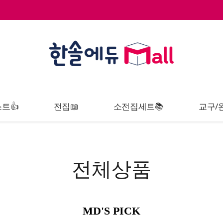
트👍
전집📖
소전집세트📚
교구/
전체상품
MD'S PICK