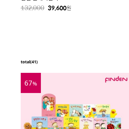
132,000
39,600
원
total(41)
67
%