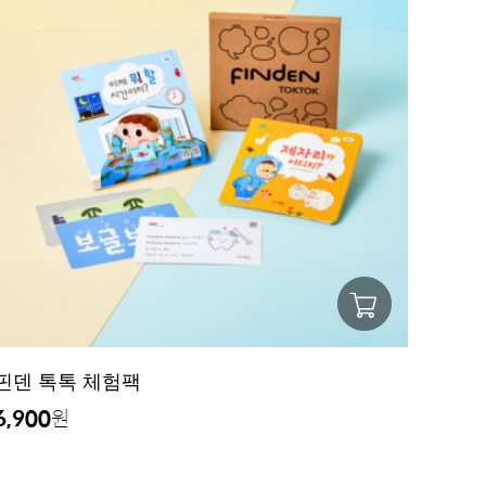
핀덴 톡톡 체험팩
6,900
원