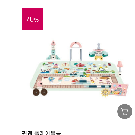
70
%
핀덴 플레이블록