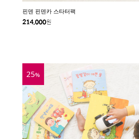
핀덴 핀덴카 스타터팩
214,000
원
25
%