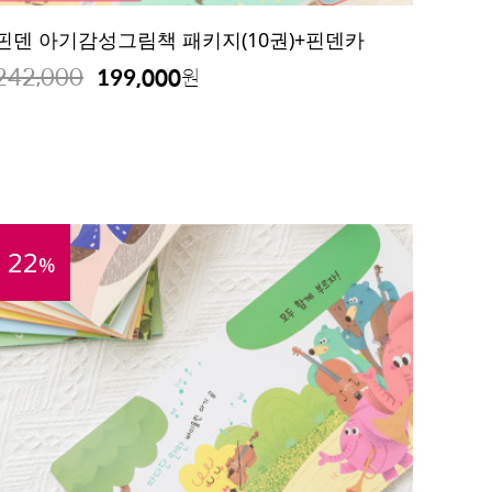
핀덴 아기감성그림책 패키지(10권)+핀덴카
242,000
199,000
원
22
%