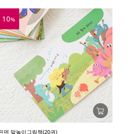
10
%
핀덴 말놀이그림책(20권)