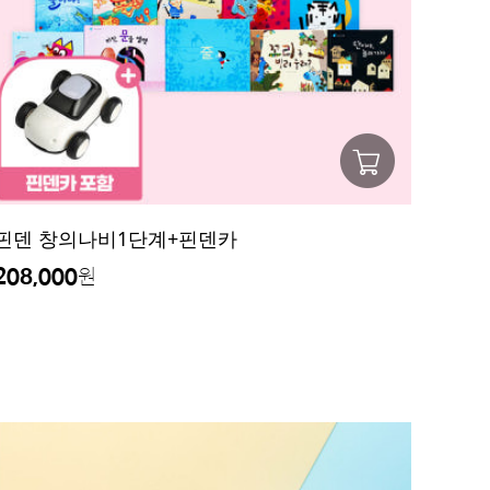
핀덴 창의나비1단계+핀덴카
208,000
원