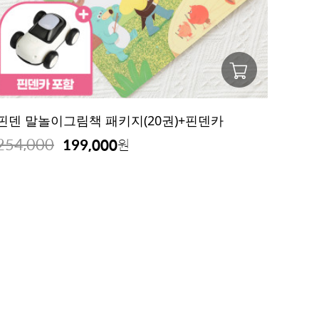
핀덴 말놀이그림책 패키지(20권)+핀덴카
254,000
199,000
원