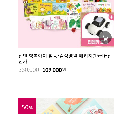
핀덴 행복아이 활동/감성영역 패키지(16권)+핀
덴카
330,000
109,000
원
50
%