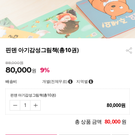
핀덴 아기감성그림책(총10권)
88,000원
80,000
9%
원
배송비
개별(전체무료)
지역별
핀덴 아기감성그림책(총10권)
80,000
원
80,000
총 상품 금액
원