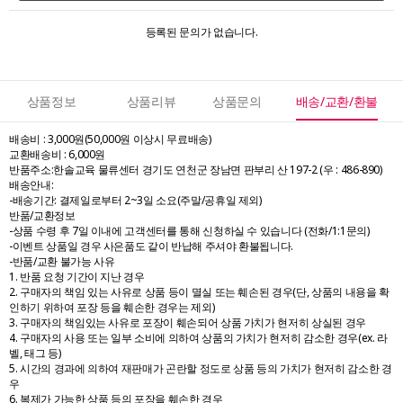
등록된 문의가 없습니다.
상품정보
상품리뷰
상품문의
배송/교환/환불
배송비 : 3,000원(50,000원 이상시 무료배송)
교환배송비 : 6,000원
반품주소:한솔교육 물류센터 경기도 연천군 장남면 판부리 산 197-2 (우 : 486-890)
배송안내:
-배송기간: 결제일로부터 2~3일 소요(주말/공휴일 제외)
반품/교환정보
-상품 수령 후 7일 이내에 고객센터를 통해 신청하실 수 있습니다 (전화/1:1문의)
-이벤트 상품일 경우 사은품도 같이 반납해 주셔야 환불됩니다.
-반품/교환 불가능 사유
1. 반품 요청 기간이 지난 경우
2. 구매자의 책임 있는 사유로 상품 등이 멸실 또는 훼손된 경우(단, 상품의 내용을 확
인하기 위하여 포장 등을 훼손한 경우는 제외)
3. 구매자의 책임있는 사유로 포장이 훼손되어 상품 가치가 현저히 상실된 경우
4. 구매자의 사용 또는 일부 소비에 의하여 상품의 가치가 현저히 감소한 경우(ex. 라
벨, 태그 등)
5. 시간의 경과에 의하여 재판매가 곤란할 정도로 상품 등의 가치가 현저히 감소한 경
우
6. 복제가 가능한 상품 등의 포장을 훼손한 경우