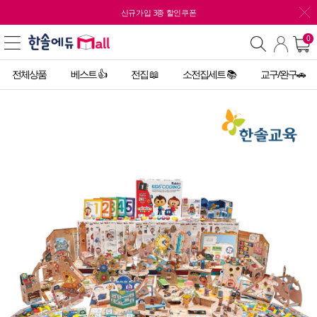
신규가입 3종 할인쿠폰
0
전체상품
베스트 👍
전집 📖
소전집세트 📚
교구/완구🚗