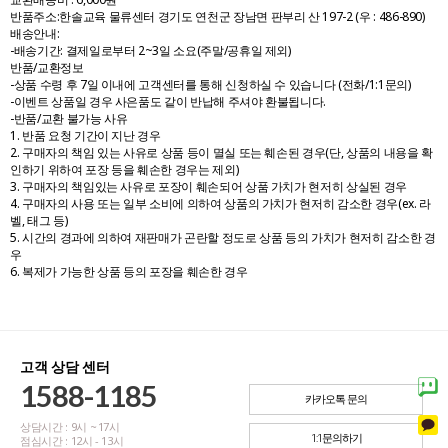
반품주소:한솔교육 물류센터 경기도 연천군 장남면 판부리 산 197-2 (우 : 486-890)
배송안내:
-배송기간: 결제일로부터 2~3일 소요(주말/공휴일 제외)
반품/교환정보
-상품 수령 후 7일 이내에 고객센터를 통해 신청하실 수 있습니다 (전화/1:1문의)
-이벤트 상품일 경우 사은품도 같이 반납해 주셔야 환불됩니다.
-반품/교환 불가능 사유
1. 반품 요청 기간이 지난 경우
2. 구매자의 책임 있는 사유로 상품 등이 멸실 또는 훼손된 경우(단, 상품의 내용을 확
인하기 위하여 포장 등을 훼손한 경우는 제외)
3. 구매자의 책임있는 사유로 포장이 훼손되어 상품 가치가 현저히 상실된 경우
4. 구매자의 사용 또는 일부 소비에 의하여 상품의 가치가 현저히 감소한 경우(ex. 라
벨, 태그 등)
5. 시간의 경과에 의하여 재판매가 곤란할 정도로 상품 등의 가치가 현저히 감소한 경
우
6. 복제가 가능한 상품 등의 포장을 훼손한 경우
고객 상담 센터
1588-1185
카카오톡 문의
상담시간 : 9시 ~ 17시
1:1문의하기
점심시간 : 12시 - 13시