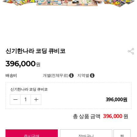
신기한나라 코딩 큐비코
396,000
원
배송비
개별(전체무료)
지역별
신기한나라 코딩 큐비코
396,000
원
396,000
총 상품 금액
원
즉시구매
장바구니
찜