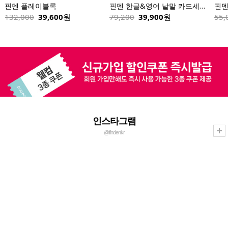
핀덴 한글&영어 낱말 카드세트 258장(핀덴카 제외)
핀덴 이중언어 사운드카 
핀덴 말놀
,200
39,900
원
55,000
34,900
원
100,000
인스타그램
@findenkr