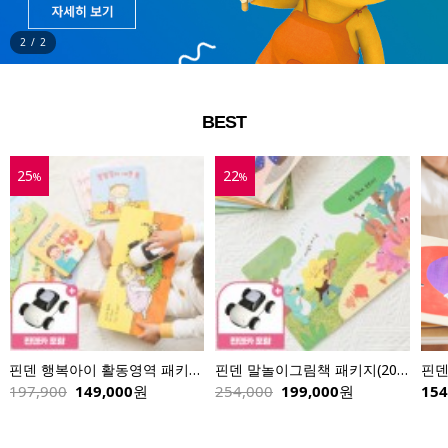
2
/
2
BEST
덴 말놀이그림책 패키지(20권)+핀덴카
핀덴 핀덴카
신기한나라 피쉬톡(전자펜, 한글나라, 핀덴브랜드 적용)
핀
154,000
원
99,000
원
7