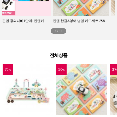
핀덴 한글&영어 낱말 카드세트 258장(핀덴카 제외)
핀덴 이중언어 사운드카 
3
/
12
전체상품
0
37
10
%
%
%