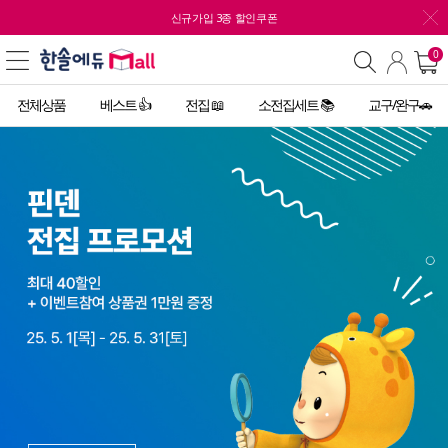
신규가입 3종 할인쿠폰
0
전체상품
베스트 👍
전집 📖
소전집세트 📚
교구/완구🚗